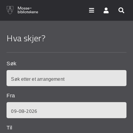
Hopp
til
Hva skjer?
hovedinnhold
Søk i våre databaser
Arrangementer
Søk
Bibliotekene
Nyheter
Fra
Digitale tjenester
Vi tilbyr
Til