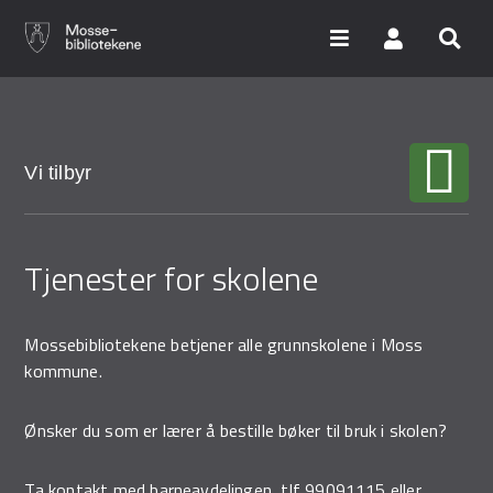
Hopp
til
hovedinnhold
Søk i våre databaser
Vi tilbyr
Arrangementer
Tjenester for skolene
Bibliotekene
Nyheter
Mossebibliotekene betjener alle grunnskolene i Moss
Digitale tjenester
kommune.
Vi tilbyr
Ønsker du som er lærer å bestille bøker til bruk i skolen?
Ta kontakt med barneavdelingen, tlf 99091115 eller