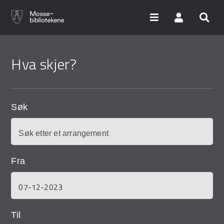
Hopp
til
Hva skjer?
hovedinnhold
Søk i våre databaser
Arrangementer
Søk
Bibliotekene
Nyheter
Fra
Digitale tjenester
Vi tilbyr
Til