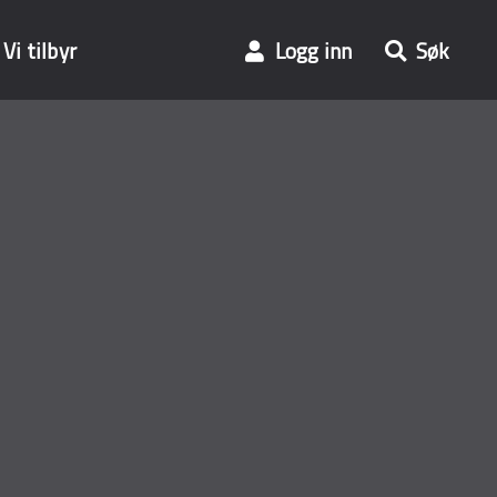
Vi tilbyr
Logg inn
Søk