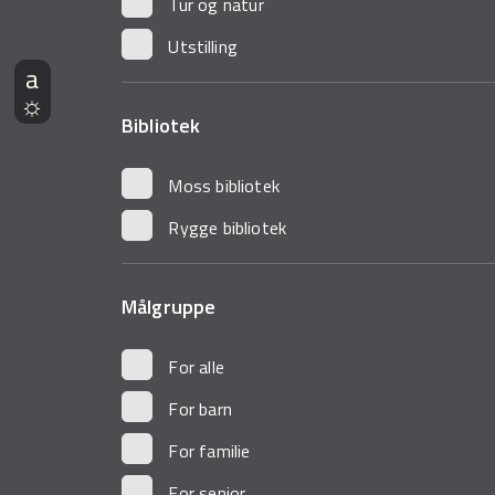
Tur og natur
Utstilling
Bibliotek
Moss bibliotek
Rygge bibliotek
Målgruppe
For alle
For barn
For familie
For senior