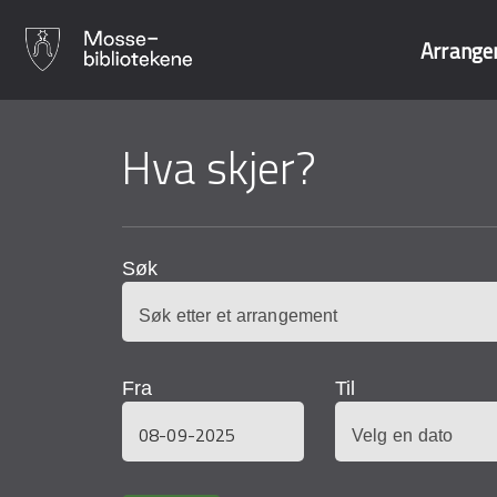
Arrange
Hopp
til
Hva skjer?
Søk i våre data
hovedinnhold
Søk
Fra
Til
Dato