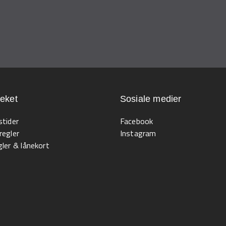
teket
Sosiale medier
stider
Facebook
regler
Instagram
ler & lånekort