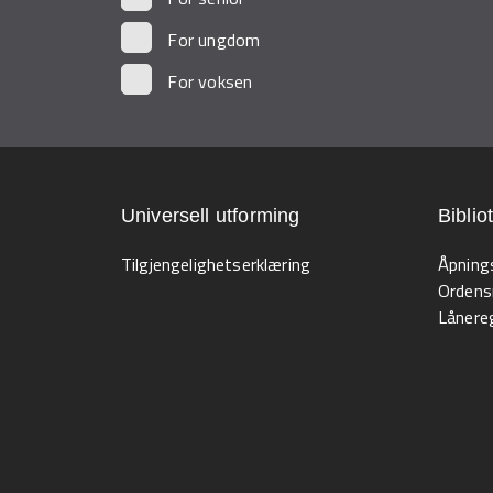
For ungdom
For voksen
Universell utforming
Biblio
Tilgjengelighetserklæring
Åpning
Ordens
Lånereg