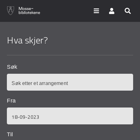
Hopp
til
Hva skjer?
hovedinnhold
Søk i våre databaser
Arrangementer
Søk
Bibliotekene
Nyheter
Fra
Digitale tjenester
Vi tilbyr
Til