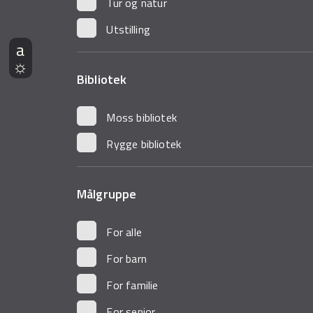
Tur og natur
Utstilling
Bibliotek
Moss bibliotek
Rygge bibliotek
Målgruppe
For alle
For barn
For familie
For senior