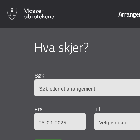
Arrange
Hopp
til
Hva skjer?
Søk i våre data
hovedinnhold
Søk
Fra
Til
Dato