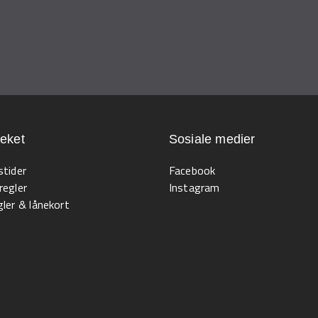
teket
Sosiale medier
stider
Facebook
regler
Instagram
ler & lånekort