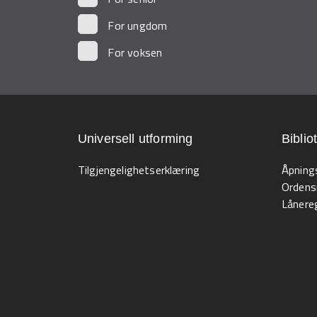
For ungdom
For voksen
Universell utforming
Biblio
Tilgjengelighetserklæring
Åpning
Ordens
Lånereg