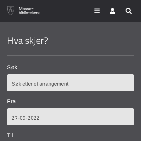
Hopp
til
Hva skjer?
hovedinnhold
Søk i våre databaser
Arrangementer
Søk
Bibliotekene
Nyheter
Fra
Digitale tjenester
Vi tilbyr
Til