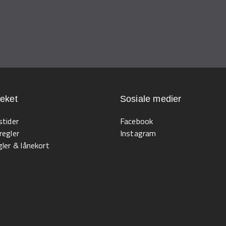
teket
Sosiale medier
stider
Facebook
regler
Instagram
ler & lånekort