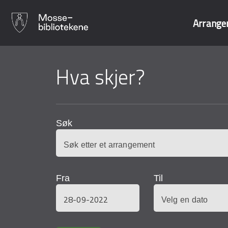
Arrange
Hopp
til
Hva skjer?
Søk i våre data
hovedinnhold
Søk
Fra
Til
Dato