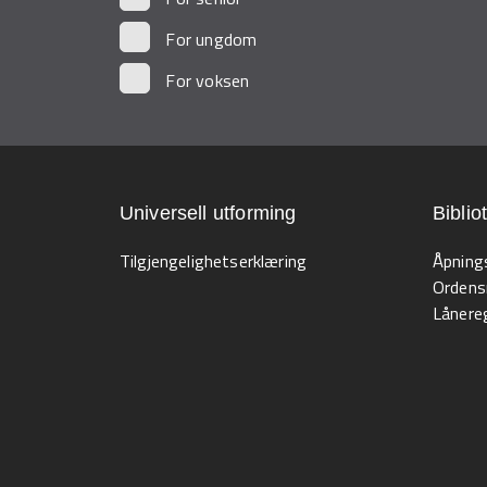
For ungdom
For voksen
Universell utforming
Biblio
Tilgjengelighetserklæring
Åpning
Ordens
Lånereg