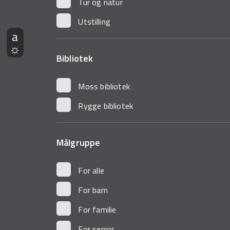
Tur og natur
Utstilling
Bibliotek
Moss bibliotek
Rygge bibliotek
Målgruppe
For alle
For barn
For familie
For senior