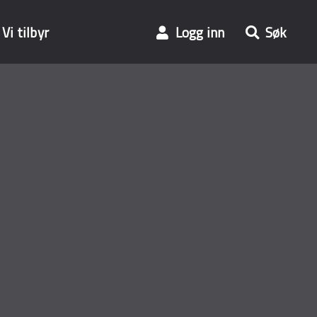
Vi tilbyr
Logg inn
Søk