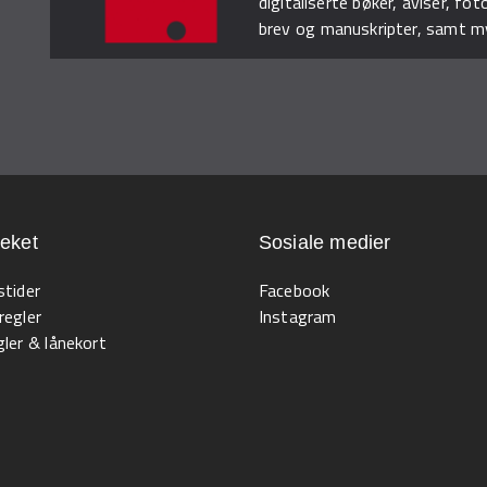
digitaliserte bøker, aviser, fot
brev og manuskripter, samt m
teket
Sosiale medier
stider
Facebook
regler
Instagram
ler & lånekort