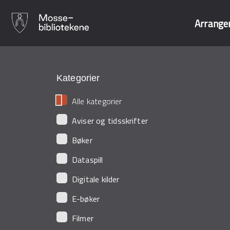
Arrange
Hopp
til
Søk i våre data
hovedinnhold
Kategorier
Alle kategorier
Aviser og tidsskrifter
Bøker
Dataspill
Digitale kilder
E-bøker
Filmer