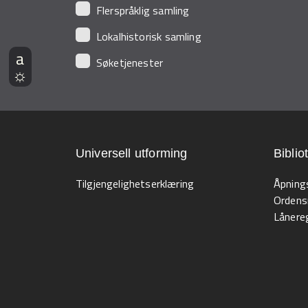
Flerspråklig samling
Lokalhistorisk samling
Søketjenester
Universell utforming
Biblio
Tilgjengelighetserklæring
Åpning
Ordens
Lånereg