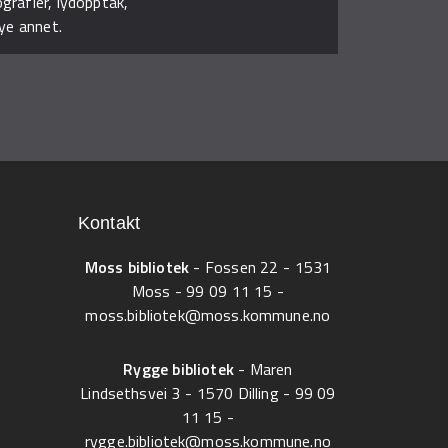
ografier, lydopptak,
ye annet.
Kontakt
Moss bibliotek
- Fossen 22 - 1531
Moss -
99 09 11 15
-
moss.bibliotek@moss.kommune.no
Rygge bibliotek
- Maren
Lindsethsvei 3 - 1570 Dilling -
99 09
11 15
-
rygge.bibliotek@moss.kommune.no