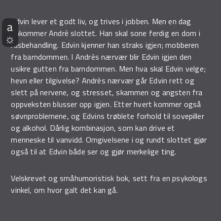
Edvin lever et godt liv, og trives i jobben. Men en dag
ankommer Andrè slottet. Han skal sone ferdig en dom i
rusbehandling. Edvin kjenner han straks igjen; mobberen
fra barndommen. I Andrès nærvær blir Edvin igjen den
usikre gutten fra barndommen. Men hva skal Edvin velge;
hevn eller tilgivelse? Andrès nærvær går Edvin rett og
slett på nervene, og stresset, skammen og angsten fra
oppveksten blusser opp igjen. Etter hvert kommer også
søvnproblemene, og Edvins trøblete forhold til sovepiller
og alkohol. Dårlig kombinasjon, som kan drive et
menneske til vanvidd. Omgivelsene i og rundt slottet gjør
også til at Edvin både ser og gjør merkelige ting.
Velskrevet og småhumoristisk bok, sett fra en psykologs
vinkel, om hvor galt det kan gå.