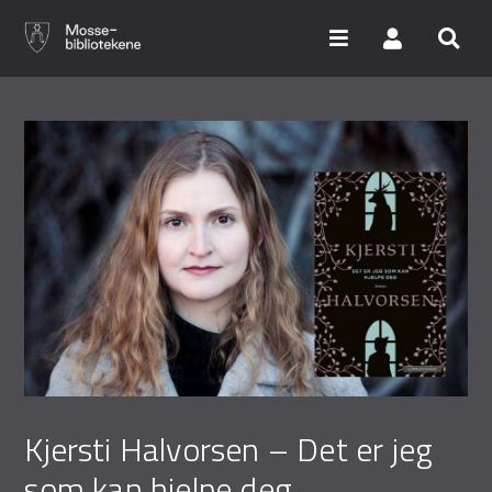
Hopp
til
hovedinnhold
Søk i våre databaser
Arrangementer
Bibliotekene
Nyheter
Digitale tjenester
Vi tilbyr
Kjersti Halvorsen – Det er jeg
som kan hjelpe deg