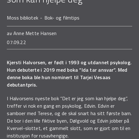
Moss bibliotek
Bok- og filmtips
av
Anne Mette Hansen
07.09.22
Kjersti Halvorsen, er født i 1993 og utdannet psykolog.
Hun debuterte i 2019 med boka “Ida tar ansvar”. Med
denne boka ble hun nominert til Tarjei Vesaas
debutantpris.
I Halvorsens nyeste bok “Det er jeg som kan hjelpe deg”,
treffer vi nok en gang en psykolog, Edvin. Edvin er
samboer med Terese, og de skal snart ha sitt første barn.
De bor i den lille fiktive byen, Dølgvold og Edvin jobber på
Kvervel-slottet, et gammelt slott, som er gjort om til en
institusjon for rusavhengige.