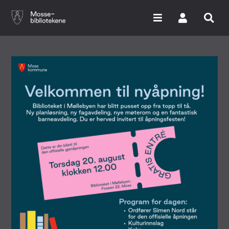
Hopp
til
hovedinnhold
Søk i våre databaser
Arrangementer
Bibliotekene
Nyheter
Digitale tjenester
Vi tilbyr