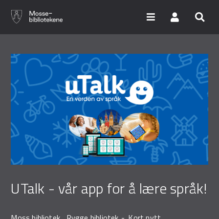
Hopp
til
hovedinnhold
Søk i våre databaser
Arrangementer
Bibliotekene
Nyheter
Digitale tjenester
UTalk - vår app for å lære språk!
Vi tilbyr
Moss bibliotek
Rygge bibliotek
Kort nytt