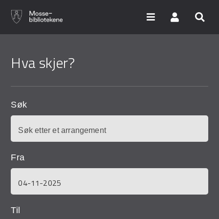
Hopp
til
Hva skjer?
hovedinnhold
Søk i våre databaser
Arrangementer
Søk
Bibliotekene
Nyheter
Fra
Digitale tjenester
Vi tilbyr
Til