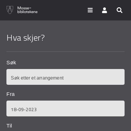
Hopp
til
Hva skjer?
hovedinnhold
Søk i våre databaser
Arrangementer
Søk
Bibliotekene
Nyheter
Fra
Digitale tjenester
Vi tilbyr
Til