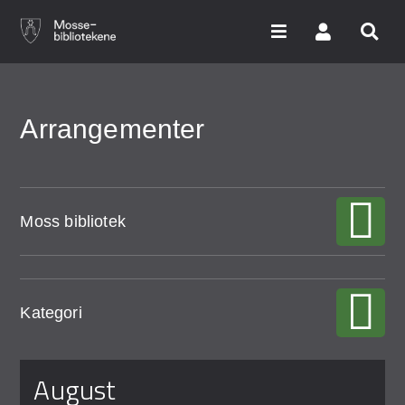
Hopp
til
hovedinnhold
Søk i våre databaser
Arrangementer
Arrangementer
Bibliotekene
Moss bibliotek
Nyheter
Digitale tjenester
Kategori
Vi tilbyr
august