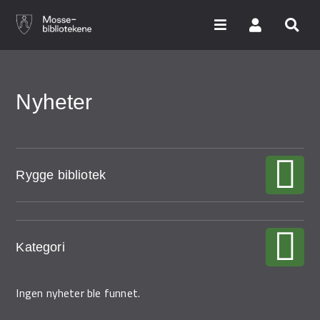
Hopp
til
hovedinnhold
Søk i våre databaser
Nyheter
Arrangementer
Bibliotekene
Rygge bibliotek
Nyheter
Digitale tjenester
Kategori
Vi tilbyr
Ingen nyheter ble funnet.