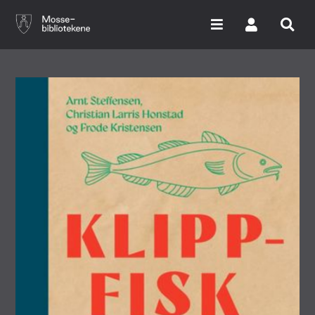
Hopp
til
hovedinnhold
Søk i våre databaser
Arrangementer
Bibliotekene
Nyheter
Digitale tjenester
Vi tilbyr