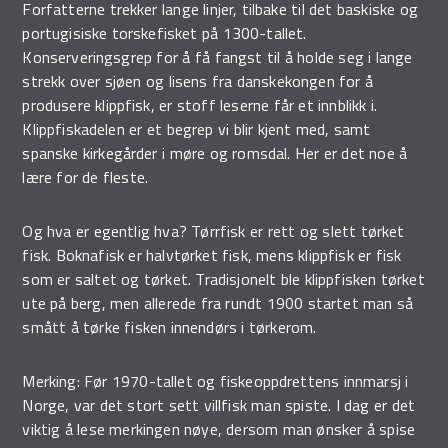
Forfatterne trekker lange linjer, tilbake til det baskiske og
portugisiske torskefisket på 1300-tallet.
Konserveringsgrep for å få fangst til å holde seg i lange
strekk over sjøen og lisens fra danskekongen for å
produsere klippfisk, er stoff leserne får et innblikk i.
Klippfiskadelen er et begrep vi blir kjent med, samt
spanske kirkegårder i møre og romsdal. Her er det noe å
lære for de fleste.
Og hva er egentlig hva? Tørrfisk er rett og slett tørket
fisk. Boknafisk er halvtørket fisk, mens klippfisk er fisk
som er saltet og tørket. Tradisjonelt ble klippfisken tørket
ute på berg, men allerede fra rundt 1900 startet man så
smått å tørke fisken innendørs i tørkerom.
Merking: Før 1970-tallet og fiskeoppdrettens innmarsj i
Norge, var det stort sett villfisk man spiste. I dag er det
viktig å lese merkingen nøye, dersom man ønsker å spise