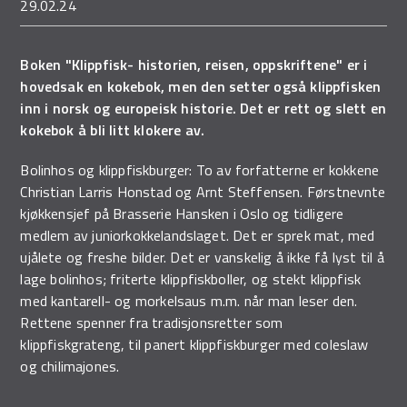
29.02.24
Boken "Klippfisk- historien, reisen, oppskriftene" er i
hovedsak en kokebok, men den setter også klippfisken
inn i norsk og europeisk historie. Det er rett og slett en
kokebok å bli litt klokere av.
Bolinhos og klippfiskburger: To av forfatterne er kokkene
Christian Larris Honstad og Arnt Steffensen. Førstnevnte
kjøkkensjef på Brasserie Hansken i Oslo og tidligere
medlem av juniorkokkelandslaget. Det er sprek mat, med
ujålete og freshe bilder. Det er vanskelig å ikke få lyst til å
lage bolinhos; friterte klippfiskboller, og stekt klippfisk
med kantarell- og morkelsaus m.m. når man leser den.
Rettene spenner fra tradisjonsretter som
klippfiskgrateng, til panert klippfiskburger med coleslaw
og chilimajones.