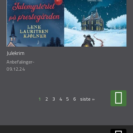
Julekrim
Anbefalinger
-
09.12.24
1
2
3
4
5
6
siste »