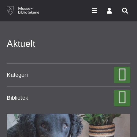
Hopp
til
hovedinnhold
Søk i våre databaser
Aktuelt
Arrangementer
Bibliotekene
Kategori
Nyheter
Bibliotek
Digitale tjenester
Vi tilbyr
Sider