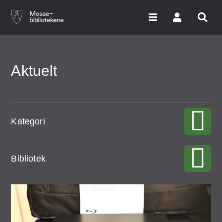
Hopp
til
hovedinnhold
Søk i våre databaser
Aktuelt
Arrangementer
Bibliotekene
Kategori
Nyheter
Bibliotek
Digitale tjenester
Vi tilbyr