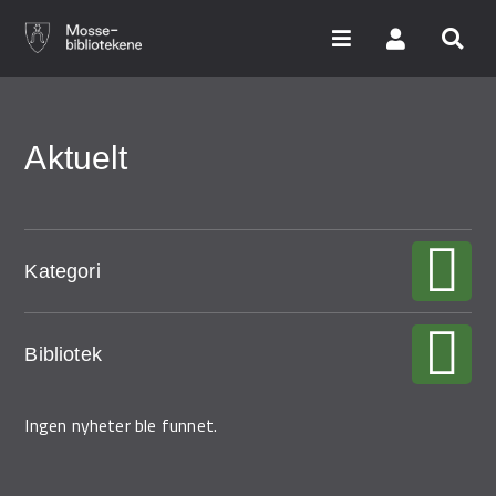
Hopp
til
hovedinnhold
Søk i våre databaser
Aktuelt
Arrangementer
Bibliotekene
Kategori
Nyheter
Bibliotek
Digitale tjenester
Vi tilbyr
Ingen nyheter ble funnet.